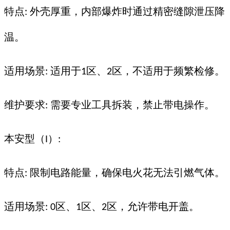
特点
外壳厚重，内部爆炸时通过精密缝隙泄压降
:
温。
适用场景
适用于
区、
区，不适用于频繁检修。
:
1
2
维护要求
需要专业工具拆装，禁止带电操作。
:
本安型（
）
I
:
特点
限制电路能量，确保电火花无法引燃气体。
:
适用场景
区、
区、
区，允许带电开盖。
: 0
1
2