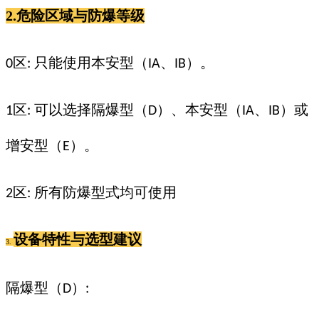
2.危险区域与防爆等级
区
只能使用本安型（
、
）。
0
:
IA
IB
区
可以选择隔爆型（
）、本安型（
、
）或
1
:
D
IA
IB
增安型（
）。
E
区
所有防爆型式均可使用
2
:
设备特性与选型建议
3.
隔爆型（
）
D
: