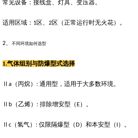
常见设备：接线盒、灯具、变压器。
适用区域：
区、
区（正常运行时无火花）。
1
2
、
2
不同环境如何选型
1.
气体组别与防爆型式选择
Ⅱ
（丙烷）
通用型，适用于大多数环境。
a
:
Ⅱ
（乙烯）
排除增安型（
）。
b
:
E
Ⅱ
（氢气）
仅限隔爆型（
）和本安型（
）。
c
:
D
I