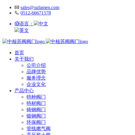
sales@sufamen.com
0512-66671578
语言：
中文
英文
首页
关于我们
公司介绍
品牌优势
服务理念
企业文化
产品中心
特种阀门
特材阀门
铸钢阀门
锻钢阀门
环保阀门
管线燃气阀
高压截止阀