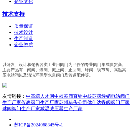
企业文化
技术支持
质量保证
技术设计
生产制造
企业资质
以研发、设计和销售各类工业用阀门为己任的专业阀门集成供货商。
主要产品有：闸阀、蝶阀、截止阀、止回阀、球阀、调节阀、高温高
压电站阀以及清洁环保型水道阀门及管道配件等。
友情链接：
中高端人才网
中核苏阀直销
中核苏阀经销
电站阀门
生产厂家
仪表阀门生产厂家
苏州猎头公司优仕达
蝶阀阀门厂家
球阀阀门生产厂家
减温减压器生产厂家
苏ICP备2024068345号-1