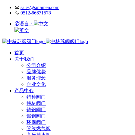
sales@sufamen.com
0512-66671578
语言：
中文
英文
首页
关于我们
公司介绍
品牌优势
服务理念
企业文化
产品中心
特种阀门
特材阀门
铸钢阀门
锻钢阀门
环保阀门
管线燃气阀
高压截止阀