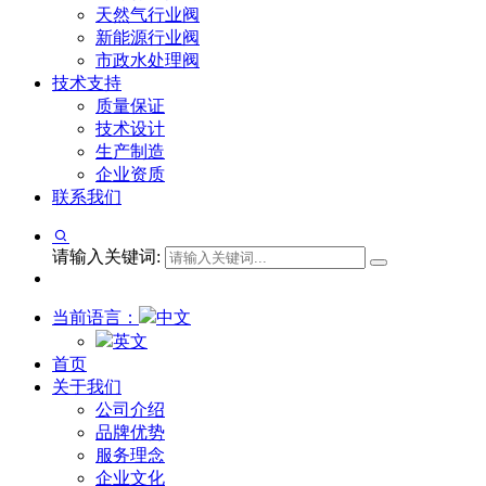
天然气行业阀
新能源行业阀
市政水处理阀
技术支持
质量保证
技术设计
生产制造
企业资质
联系我们
请输入关键词:
当前语言：
中文
英文
首页
关于我们
公司介绍
品牌优势
服务理念
企业文化