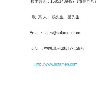
673578
技术咨询：15851489497（微信同号）
微信同号）
联 系 人： 杨先生 梁先生
杨小姐
Email：sales@sufamen.com
询服务；
地址：中国.苏州.珠江路159号
沟通交流；
Http://www.sofamen.com