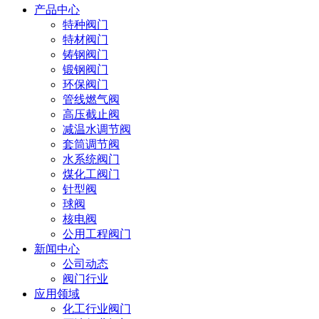
产品中心
特种阀门
特材阀门
铸钢阀门
锻钢阀门
环保阀门
管线燃气阀
高压截止阀
减温水调节阀
套筒调节阀
水系统阀门
煤化工阀门
针型阀
球阀
核电阀
公用工程阀门
新闻中心
公司动态
阀门行业
应用领域
化工行业阀门