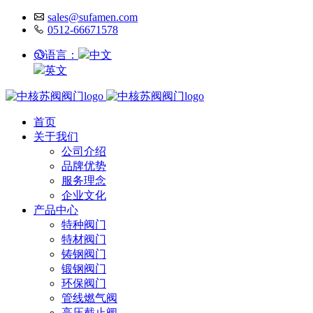
sales@sufamen.com
0512-66671578
语言：
中文
英文
首页
关于我们
公司介绍
品牌优势
服务理念
企业文化
产品中心
特种阀门
特材阀门
铸钢阀门
锻钢阀门
环保阀门
管线燃气阀
高压截止阀