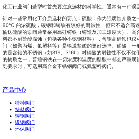
化工行业阀门选型时首先要注意选材的科学性。通常有一种误区
针对一些常用化工介质选材的要点：硫酸：作为强腐蚀介质之一
80℃ 的浓硫酸，碳钢和铸铁有较好的耐蚀性，但它不适合高速流动的
输送硫酸的泵阀通常采用高硅铸铁（铸造及加工难度大）、高
料都不耐盐酸腐蚀（包括各种不锈钢材料），含钼高硅铁也仅可
门（如聚丙烯、氟塑料等）是输送盐酸的更好选择。硝酸：一
的是含钼的不锈钢（如316、316L）对硝酸的耐蚀性不仅不
的物质之一，普通钢铁在一切浓度和温度的醋酸中都会严重腐蚀
刻要求时，可选用高合金不锈钢阀门或氟塑料阀门。
产品中心
特种阀门
特材阀门
铸钢阀门
锻钢阀门
环保阀门