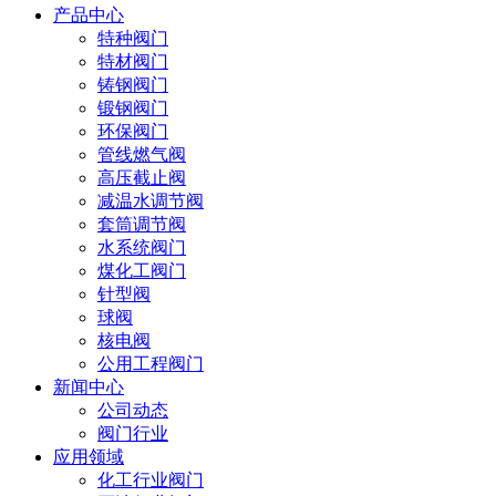
产品中心
特种阀门
特材阀门
铸钢阀门
锻钢阀门
环保阀门
管线燃气阀
高压截止阀
减温水调节阀
套筒调节阀
水系统阀门
煤化工阀门
针型阀
球阀
核电阀
公用工程阀门
新闻中心
公司动态
阀门行业
应用领域
化工行业阀门