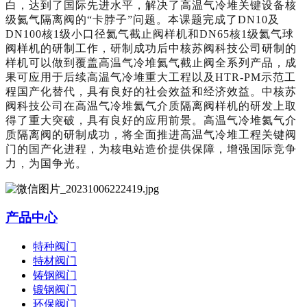
白，达到了国际先进水平，解决了高温气冷堆关键设备核
级氦气隔离阀的“卡脖子”问题。本课题完成了DN10及
DN100核1级小口径氦气截止阀样机和DN65核1级氦气球
阀样机的研制工作，研制成功后中核苏阀科技公司研制的
样机可以做到覆盖高温气冷堆氦气截止阀全系列产品，成
果可应用于后续高温气冷堆重大工程以及HTR-PM示范工
程国产化替代，具有良好的社会效益和经济效益。
中核苏
阀科技公司在高温气冷堆氦气介质隔离阀样机的研发上取
得了重大突破，具有良好的应用前景。高温气冷堆氦气介
质隔离阀的研制成功，将全面推进高温气冷堆工程关键阀
门的国产化进程，为核电站造价提供保障，增强国际竞争
力，为国争光。
产品中心
特种阀门
特材阀门
铸钢阀门
锻钢阀门
环保阀门