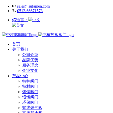
sales@sufamen.com
0512-66671578
语言：
中文
英文
首页
关于我们
公司介绍
品牌优势
服务理念
企业文化
产品中心
特种阀门
特材阀门
铸钢阀门
锻钢阀门
环保阀门
管线燃气阀
高压截止阀