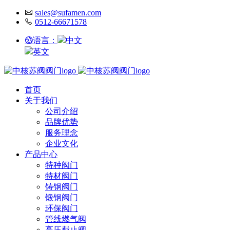
sales@sufamen.com
0512-66671578
语言：
中文
英文
首页
关于我们
公司介绍
品牌优势
服务理念
企业文化
产品中心
特种阀门
特材阀门
铸钢阀门
锻钢阀门
环保阀门
管线燃气阀
高压截止阀