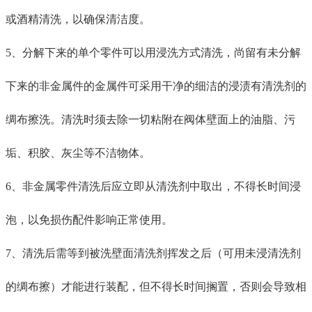
或酒精清洗
，以确保清洁度
。
5、分解下来的单个零件可以用浸洗方式清洗
，
尚留有未分解
下来的非金属件的金属件可采用干净的细洁的浸渍有清洗剂的
绸布擦洗。清洗时须去除一切粘附在
阀体
壁面上的油脂、污
垢、积胶、灰尘等
不洁物体
。
6、非金属零件清洗后应立即从清洗剂中取出，不得长时间浸
泡
，以免损伤配件影响正常使用
。
7、清洗后需
等到
被洗壁面清洗剂挥发
之
后（可用未浸清洗剂
的绸布擦）
才能
进行装配，但不得长时间搁置，否则会
导致相