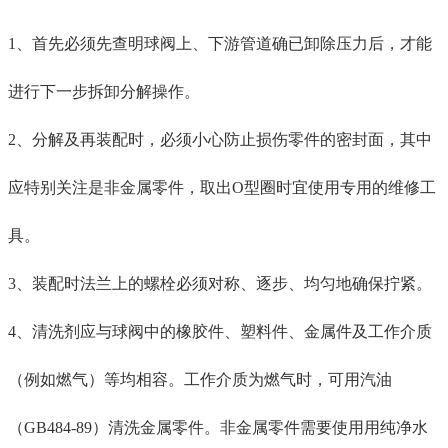
1、
首先
必须先查明球阀上、下游管道确已卸除压力后，才能
进行
下一步
拆卸分解操作。
2、分解及再装配时
，
必须小心防止损伤零件的密封面，
其中
应
特别
关注
是非金属零件，取出
O型圈时宜使用专用
的维修
工
具。
3、装配时法兰上的螺栓必须对称、逐步、均匀地
确保
拧紧。
4、清洗剂应与球阀中的橡胶件、塑料件、金属件及工作介质
（例如燃气）等均相容。工作介质为燃气时，可用汽油
（GB484-89）清洗金属零件。非金属零件
需要使用
用纯净水