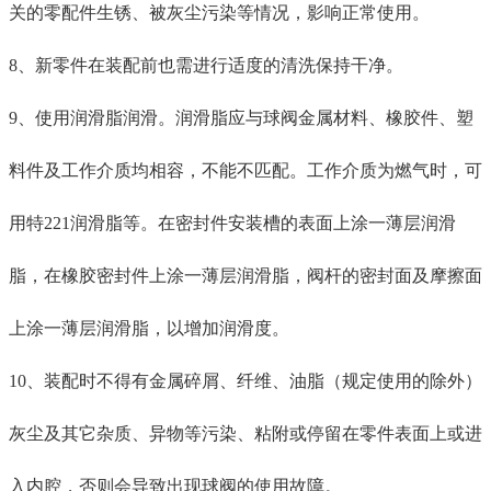
关的零配件
生锈、被灰尘污染
等情况，影响正常使用
。
8、新零件在装配前也需
进行适度的
清洗
保持
干净。
9、使用润滑脂润滑。润滑脂应与球阀金属材料、橡胶件、塑
料件及工作介质均相容
，不能不匹配
。工作介质为燃气时，可
用特
221润滑脂
等
。在密封件安装槽的表面上涂一薄层润滑
脂，在橡胶密封件上涂一薄层润滑脂，阀杆的密封面及摩擦面
上涂一薄层润滑脂
，以增加润滑度。
10、装配时不
得
有金属碎屑、纤维、油脂（规定使用的除外）
灰尘及其它杂质、异物等污染、粘附或停留在零件表面上或进
入内腔
，否则会导致出现球阀的使用故障
。