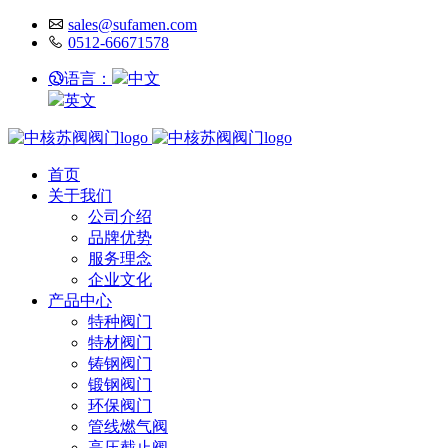
sales@sufamen.com
0512-66671578
语言：
中文
英文
首页
关于我们
公司介绍
品牌优势
服务理念
企业文化
产品中心
特种阀门
特材阀门
铸钢阀门
锻钢阀门
环保阀门
管线燃气阀
高压截止阀