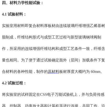
四、
材料力学性能试验
：
4.1 试验材料
：
实验室
用材料即复合材料厚板材由连续玻璃纤维增强乙烯基树
脂制成，纤维结构形式与成型工艺过程与新型玻璃钢球阀制
作
，
所采用的连续增强纤维结构和成型工艺条件一致，纤维含
量也相同。为了便于
通过
试验确定面外（层间）加载条件下复
合材料的
各种
性能，制作的
原材料
板材厚度
大概约
为
60mm。
4.2 试验过程
：
将
实验室的
试样固定在
CSS电子万能试验机上，
并
与负荷传感
器、控制器、功率放大器和计算机等
进行
连接
，
共同工作。沿