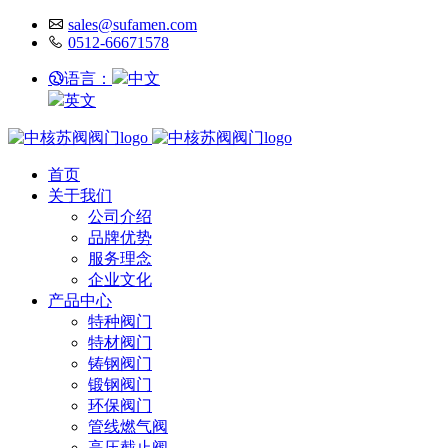
sales@sufamen.com
0512-66671578
语言：
中文
英文
首页
关于我们
公司介绍
品牌优势
服务理念
企业文化
产品中心
特种阀门
特材阀门
铸钢阀门
锻钢阀门
环保阀门
管线燃气阀
高压截止阀