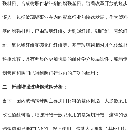
强材料、合成树脂作粘结剂的增强塑料。随着
改革开放的逐步
深入，包括
玻璃钢事业
在内的配套行业
的
快速
发展，作为塑料
基的增强材料，已由玻璃纤维扩大到碳纤维、硼纤维、芳纶纤
维、氧化铝纤维和碳化硅纤维等。
基于
玻璃钢相对其他
传统
材
料
相比较，
具有
明显的
更加优良的耐化学介质腐蚀性，玻璃钢
制管道和阀门已得到
阀门行业内的
广泛
的
应用
；
二、
纤维增强玻璃钢球阀
分析
：
当下，
国内玻璃钢球阀
主要
所用材料的基体树脂
，
大多
数
采用
改性酚醛树脂，增强纤维一般都采用
的是
短切纤维。这样的玻
璃钢球阀只能在
PN6的工况下使用，
这就
大大限制了
其
应用范