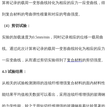
算将记录的载荷一变形曲线转化为相应的应力一应变曲线，得
到复合材料的弯曲弹性模量和
对应的
弯曲强度。
（
4）剪切试验
：
实验的
加载速度为
0.5mm/min，同时记录相应的位移一载荷曲
线。通过
此次
计算将记录的载荷一变形曲线转化为相应的应力
一应变曲线，
从而通过剪切实验
得到
了
复合材料
的剪切强度。
4.3 试验结果
：
从
相关的
试验
检测
测得的连续纤维增强复合材料的面内材料性
能结果平均值
相关数据
可以看出，采用连续纤维增强的玻璃钢
的力学性能
，
较
之于
用短切纤维增强的玻璃钢有
着比较
显著的