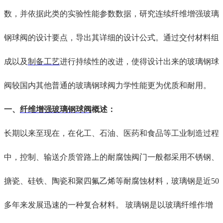
数，并依据
此类的实验
性能参数
数据
，研究连续纤维增强玻璃
钢球阀的设计要点，导出其详细
的
设计公式。通过
交
付材料组
成
以
及
制备工艺
进行
持续性的
改进，使得设计出
来
的玻璃钢球
阀较国内
其他
普通的玻璃钢球阀力学性能更为
优质和耐用
。
一、
纤维增强玻璃钢球阀
概述
：
长期以来
至现在
，在化工、石油、医药和食品等工业
制造过程
中
，控制、输送介质管路上的耐腐蚀阀门一般都采用不锈钢、
搪瓷、硅铁、陶瓷和聚四氟乙烯等耐腐蚀材料，玻璃钢是近
50
多年来发展迅速的一种复合材料。
玻璃钢是以玻璃纤维作增