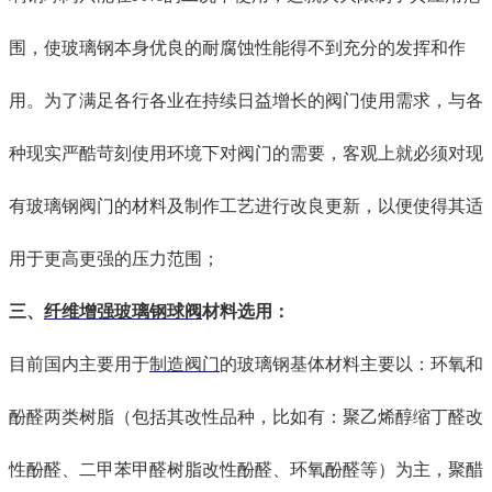
围，使玻璃钢
本身
优良的耐腐蚀性能得不到
充分的
发挥
和作
用
。为了满足各
行各
业
在持续
日益增长的阀门使用需求
，与
各
种
现实
严酷苛刻使用环境
下对阀门
的需要，
客观上就
必须对现
有玻璃钢阀门的材料及制作工艺进行
改良更新
，
以便使得
其适
用于更高
更强的
压力范围
；
三、
纤维增强玻璃钢球阀
材料选用
：
目前国内
主要
用于
制造阀门
的玻璃钢基体材料主要以
：
环氧和
酚醛两类树脂（包括其改性品种，
比
如
有
：聚乙烯醇缩丁醛改
性酚醛、二甲苯甲醛树脂改性酚醛、环氧酚醛等）为主，聚醋