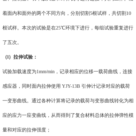
着面内和面外
的
两个
不同
方向，分别切割
5根试样，共切割10
根试样。
本次的
试验
是
在
25℃环境下进行，每组试验重复
进行
了
五次。
（
l）拉伸试验
：
试验加载速度为
1mm/min，记录相应的位移一载荷曲线，连接
感应器，同时面内拉伸使用 YJY-13B 引伸计记录对应的载荷
一变形曲线。通过
各种
计算将记录的载荷
与
变形曲线转化为相
应的应力一应变曲线，
从而
得到
了
复合材料总体的拉伸弹性模
量和
对应的
拉伸强度
；