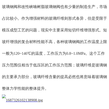
玻璃钢阀和改性峡喃树脂玻璃钢阀也有少量
的制造
生产
，市场
占比较小
。作为增强材料的玻璃纤维
则
形式各异，但
是受
限于
模压成型工艺
的问题
，
现实中
主要采用短切纤维增强形式。短
玻纤增强的复合材料性能不高，各种玻璃钢阀的工作温度上限
一般为
120~140℃
的温度
，工作压力为
0.8~1.0MPa。这个工作
压力范围仅相当于低压区的工作压力范围
；
玻璃纤维是玻璃钢
的主要承力部分，玻璃纤维含量的提高
必然也
将意味着玻璃钢
整体力学性能的
整体
提升。