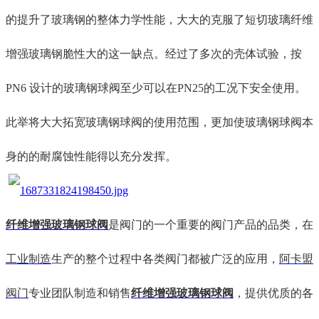
的
提升了玻璃钢的整体力学性能，
大大的
克服了短切玻璃纤维
增强玻璃钢脆性大的
这一
缺点。经
过了多次的
壳体试验，按
PN6 设计的玻璃钢球阀至少可以在PN25的工况下安全使用。
此举将大大
拓宽玻璃钢球阀的使用范围，
更加
使玻璃钢球阀
本
身的
的耐腐蚀性能得以充分发挥。
纤维增强玻璃钢球阀
是阀门的一个重要的阀门产品的品类，在
工业制造
生产的整个过程中各类阀门都被广泛的应用，
阿卡盟
阀门
专业团队制造和销售
纤维增强玻璃钢球阀
，提供优质的各