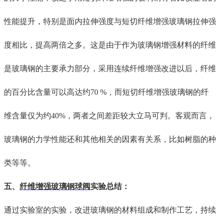
性能
提升，
特别是
面内拉伸强度与短切纤维增强玻璃钢拉伸强
度相比，提高两倍之多。这是由于作为玻璃钢增强材料的纤维
是玻璃钢的主要承力部分，采用连续纤维增强
改进
以后，纤维
的百分
比
含量可
以
高达
约
70 %，而短切纤维增强玻璃钢的纤
维含量仅
为约
40%
，两者之间差距较大立马可判
。
客观而言，
玻璃钢的力学性能还和其他
相关的
因素
有关系
，比如树脂的种
类等
等
。
五、
纤维增强玻璃钢球阀
实验总结：
通过
实验室的实验，
改进玻璃钢的材料组成和制作工艺，
持续