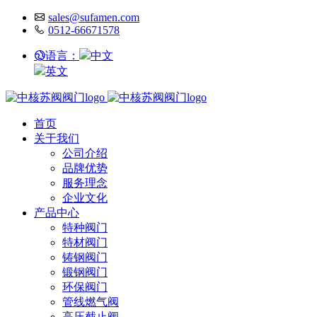
sales@sufamen.com
0512-66671578
语言：
中文
英文
首页
关于我们
公司介绍
品牌优势
服务理念
企业文化
产品中心
特种阀门
特材阀门
铸钢阀门
锻钢阀门
环保阀门
管线燃气阀
高压截止阀