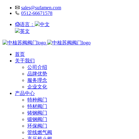
sales@sufamen.com
0512-66671578
语言：
中文
英文
首页
关于我们
公司介绍
品牌优势
服务理念
企业文化
产品中心
特种阀门
特材阀门
铸钢阀门
锻钢阀门
环保阀门
管线燃气阀
高压截止阀