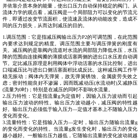
并依靠介质本身的能量，使出口压力自动保持稳定的阀门。从
流体力学的观点看，减压阀是一个局部阻力可以变化的节流元
件，即通过改变节流面积，使流速及流体的动能改变，造成不
同的压力损失，从而达到减压的目的。
1.调压范围：它是指减压阀输出压力P2的可调范围，在此范围
内要求达到规定的精度。调压范围主要与调压弹簧的刚度有
关。减压阀的是靠阀内流道对水流的局部阻力降低水压，水压
降的范围由连接阀瓣的薄膜或活塞两侧的进出口水压差自动调
节。定比减压原理是利用阀体中浮动活塞的水压比控制，进出
口端减压比与进出口侧活塞面积比成反比。这种减压阀工作平
稳无振动；阀体内无弹簧，故无弹簧锈蚀、金属疲劳失效之
虑；密封性能良好不渗漏，因而既减动压(水流动时)又减静压
(流量为0时)；特别是在减压的同时不影响水流量。
2.压力特性：它是指流量g为定值时，因输入压力波动而引起
输出压力波动的特性。输出压力波动越小，减压阀的特性越
好。输出压力必须低于输入压力—定值才基本上不随输入压力
变化而变化。
3.流量特性：它是指输入压力—定时，输出压力随输出流量g
的变化而变化的持性。当流量g发生变化时，输出压力的变化
越小越好。一般输出压力越低，它随输出流量的变化波动就越