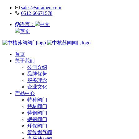
sales@sufamen.com
0512-66671578
语言：
中文
英文
首页
关于我们
公司介绍
品牌优势
服务理念
企业文化
产品中心
特种阀门
特材阀门
铸钢阀门
锻钢阀门
环保阀门
管线燃气阀
高压截止阀