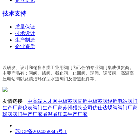
企业文化
技术支持
质量保证
技术设计
生产制造
企业资质
以研发、设计和销售各类工业用阀门为己任的专业阀门集成供货商。
主要产品有：闸阀、蝶阀、截止阀、止回阀、球阀、调节阀、高温高
压电站阀以及清洁环保型水道阀门及管道配件等。
友情链接：
中高端人才网
中核苏阀直销
中核苏阀经销
电站阀门
生产厂家
仪表阀门生产厂家
苏州猎头公司优仕达
蝶阀阀门厂家
球阀阀门生产厂家
减温减压器生产厂家
苏ICP备2024068345号-1