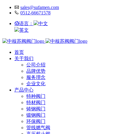
sales@sufamen.com
0512-66671578
语言：
中文
英文
首页
关于我们
公司介绍
品牌优势
服务理念
企业文化
产品中心
特种阀门
特材阀门
铸钢阀门
锻钢阀门
环保阀门
管线燃气阀
高压截止阀