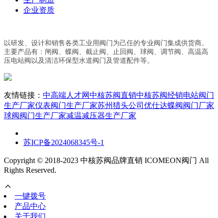
企业资质
以研发、设计和销售各类工业用阀门为己任的专业阀门集成供货商。
主要产品有：闸阀、蝶阀、截止阀、止回阀、球阀、调节阀、高温高
压电站阀以及清洁环保型水道阀门及管道配件等。
友情链接：
中高端人才网
中核苏阀直销
中核苏阀经销
电站阀门
生产厂家
仪表阀门生产厂家
苏州猎头公司优仕达
蝶阀阀门厂家
球阀阀门生产厂家
减温减压器生产厂家
苏ICP备2024068345号-1
Copyright © 2018-2023 中核苏阀品牌直销 ICOMEON阀门 All
Rights Reserved.
一键拨号
产品中心
关于我们