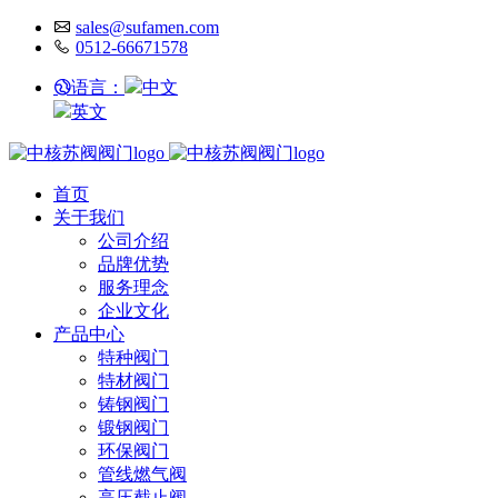
sales@sufamen.com
0512-66671578
语言：
中文
英文
首页
关于我们
公司介绍
品牌优势
服务理念
企业文化
产品中心
特种阀门
特材阀门
铸钢阀门
锻钢阀门
环保阀门
管线燃气阀
高压截止阀