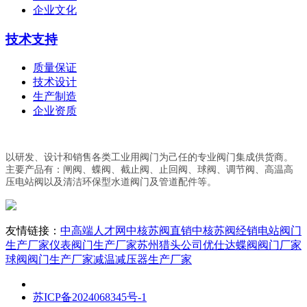
企业文化
技术支持
质量保证
技术设计
生产制造
企业资质
以研发、设计和销售各类工业用阀门为己任的专业阀门集成供货商。
主要产品有：闸阀、蝶阀、截止阀、止回阀、球阀、调节阀、高温高
压电站阀以及清洁环保型水道阀门及管道配件等。
友情链接：
中高端人才网
中核苏阀直销
中核苏阀经销
电站阀门
生产厂家
仪表阀门生产厂家
苏州猎头公司优仕达
蝶阀阀门厂家
球阀阀门生产厂家
减温减压器生产厂家
苏ICP备2024068345号-1