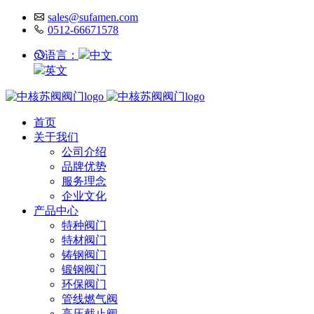
sales@sufamen.com
0512-66671578
语言：
中文
英文
首页
关于我们
公司介绍
品牌优势
服务理念
企业文化
产品中心
特种阀门
特材阀门
铸钢阀门
锻钢阀门
环保阀门
管线燃气阀
高压截止阀