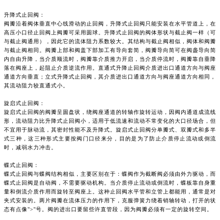
升降式止回阀：
阀瓣沿着阀体垂直中心线滑动的止回阀，升降式止回阀只能安装在水平管道上，在
高压小口径止回阀上阀瓣可采用圆球。升降式止回阀的阀体形状与截止阀一样（可
与截止阀通用），因此它的流体阻力系数较大。其结构与截止阀相似，阀体和阀瓣
与截止阀相同。阀瓣上部和阀盖下部加工有导向套简，阀瓣导向简可在阀盏导向简
内自由升降，当介质顺流时，阀瓣靠介质推力开启，当介质停流时，阀瓣靠自垂降
落在阀座上，起阻止介质逆流作用。直通式升降止回阀介质进出口通道方向与阀座
通道方向垂直；立式升降式止回阀，其介质进出口通道方向与阀座通道方向相同，
其流动阻力较直通式小。
旋启式止回阀：
旋启式止回阀的阀瓣呈圆盘状，绕阀座通道的转轴作旋转运动，因阀内通道成流线
形，流动阻力比升降式止回阀小，适用于低流速和流动不常变化的大口径场合，但
不宜用于脉动流，其密封性能不及升降式。旋启式止回阀分单瓣式、双瓣式和多半
式三种，这三种形式主要按阀门口径来分，目的是为了防止介质停止流动或倒流
时，减弱水力冲击。
蝶式止回阀：
蝶式止回阀与蝶阀结构相似，主要区别在于：蝶阀作为截断阀必须由外力驱动，而
蝶式止回阀是自动阀，不需要驱动机构。当介质停止流动或倒流时，蝶板靠自身重
量和倒流介质作用而旋转至阀座上。这种止回阀水平管和立管上都能用，通常是对
夹式安装的。两片阀瓣在流体压力的作用下，克服弹簧力绕着销轴转动，打开的状
态有点像
">"号。阀的进出口要留些许直管段，因为阀瓣必须有一定的旋转空间。