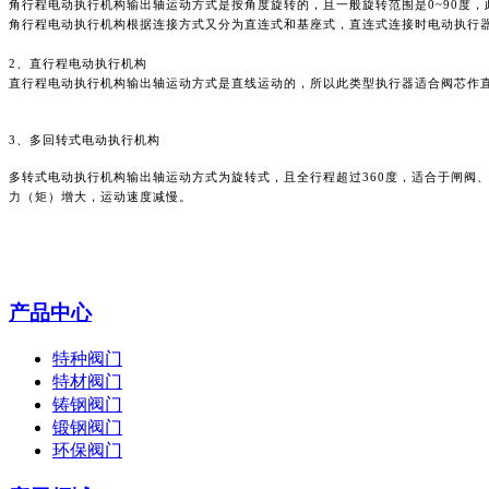
角行程电动执行机构输出轴运动方式是按角度旋转的，且一般旋转范围是
0~90
角行程电动执行机构根据连接方式又分为直连式和基座式，直连式连接时电动执行
2、直行程电动执行机构
直行程电动执行机构输出轴运动方式是直线运动的，所以此类型执行器适合阀芯作
3、多回转式电动执行机构
多转式电动执行机构输出轴运动方式为旋转式，且全行程超过
360度，适合于闸
力（矩）增大，运动速度减慢。
产品中心
特种阀门
特材阀门
铸钢阀门
锻钢阀门
环保阀门