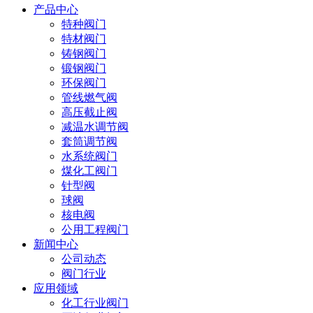
产品中心
特种阀门
特材阀门
铸钢阀门
锻钢阀门
环保阀门
管线燃气阀
高压截止阀
减温水调节阀
套筒调节阀
水系统阀门
煤化工阀门
针型阀
球阀
核电阀
公用工程阀门
新闻中心
公司动态
阀门行业
应用领域
化工行业阀门