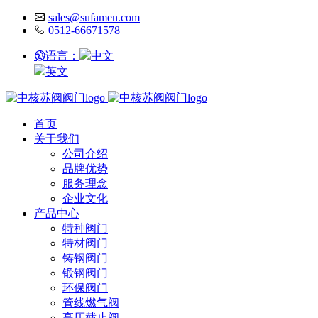
sales@sufamen.com
0512-66671578
语言：
中文
英文
首页
关于我们
公司介绍
品牌优势
服务理念
企业文化
产品中心
特种阀门
特材阀门
铸钢阀门
锻钢阀门
环保阀门
管线燃气阀
高压截止阀