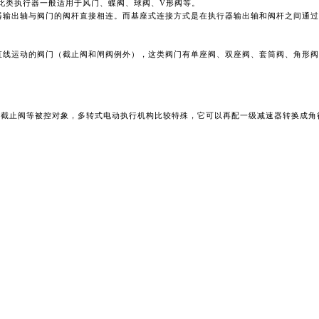
度，此类执行器一般适用于风门、蝶阀、球阀、V形阀等。
器输出轴与阀门的阀杆直接相连。而基座式连接方式是在执行器输出轴和阀杆之间通过
直线运动的阀门（截止阀和闸阀例外），这类阀门有单座阀、双座阀、套筒阀、角形阀
阀、截止阀等被控对象，多转式电动执行机构比较特殊，它可以再配一级减速器转换成