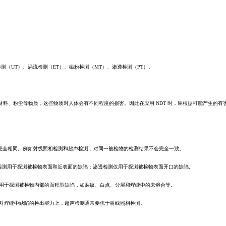
声检测（UT）、涡流检测（ET）、磁粉检测（MT）、渗透检测（PT）。
材料、粉尘等物质，这些物质对人体会有不同程度的损害。因此在应用 NDT 时，应根据可能产生的有
也不会完全相同。例如射线照相检测和超声检测，对同一被检物的检测结果不会完全一致。
磁粉检测用于探测被检物表面和近表面的缺陷；渗透检测仅用于探测被检物表面开口的缺陷。
适用于探测被检物内部的面积型缺陷，如裂纹、白点、分层和焊缝中的未熔合等。
在对焊缝中缺陷的检出能力上，超声检测通常要优于射线照相检测。