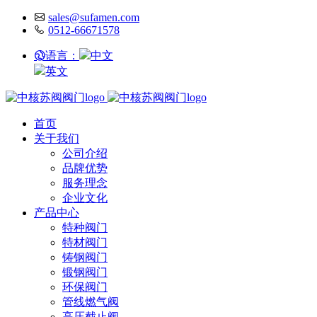
sales@sufamen.com
0512-66671578
语言：
中文
英文
首页
关于我们
公司介绍
品牌优势
服务理念
企业文化
产品中心
特种阀门
特材阀门
铸钢阀门
锻钢阀门
环保阀门
管线燃气阀
高压截止阀