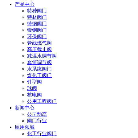
产品中心
特种阀门
特材阀门
铸钢阀门
锻钢阀门
环保阀门
管线燃气阀
高压截止阀
减温水调节阀
套筒调节阀
水系统阀门
煤化工阀门
针型阀
球阀
核电阀
公用工程阀门
新闻中心
公司动态
阀门行业
应用领域
化工行业阀门