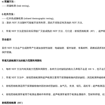
e) 泄漏方法：
——泄漏检测 (leak testing)。
f) 红外方法：
——红外热成像检测 (infrared thermographic testing)。
注：新的
NDT 方法随时可能被开发和利用，因此不排除还有其他的 NDT 方法。
2、 常规 NDT 方法是指目前应用较广又较成熟的 NDT 方法，它们是：射线照相检测（RT）、超
安全提示
某些
NDT 方法会产生或附带产生诸如放射性辐射、电磁辐射、紫外辐射、有毒材料、易燃或易挥发
保护措施。
常规无损检测方法的能力范围和局限性
1、 每种 NDT 方法均有其能力范围和局限性，各种方法对缺陷的检出几率既不会是 100 ％，
2 、常规 NDT 方法中，射线照相检测和超声检测主要用于探测被检物内部的缺陷；涡流检测和
3、 射线照相检测适用于探测被检物内部的体积型缺陷，如气孔、夹渣、缩孔、疏松等；超声检测
4、 射线照相检测常被用于检测金属铸件和焊缝，超声检测常被用于检测金属锻件、型材和焊缝。
射线照相检测（
RT）