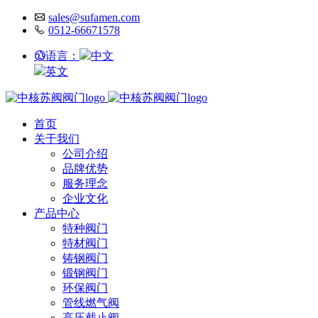
sales@sufamen.com
0512-66671578
语言：
中文
英文
首页
关于我们
公司介绍
品牌优势
服务理念
企业文化
产品中心
特种阀门
特材阀门
铸钢阀门
锻钢阀门
环保阀门
管线燃气阀
高压截止阀