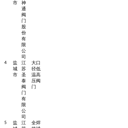
市
神
通
阀
门
股
份
有
限
公
司
盐
江
大口
4
城
苏
径低
市
圣
温高
泰
压阀
阀
门
门
有
限
公
司
盐
江
全焊
5