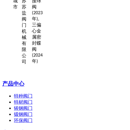
城
苏
接球
市
苏
阀
盐
(2023
年
阀
),
三偏
门
心金
机
属密
械
封蝶
有
阀
限
公
(2024
年
司
)
产品中心
特种阀门
特材阀门
铸钢阀门
锻钢阀门
环保阀门