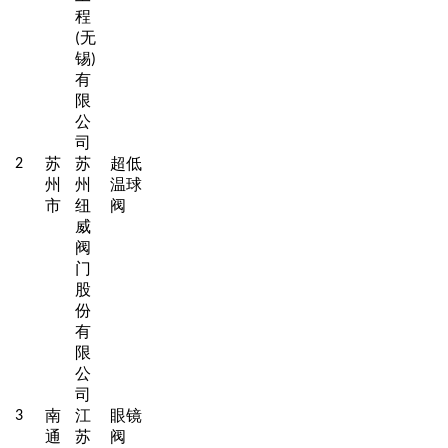
程
无
(
锡
)
有
限
公
司
苏
苏
超低
2
州
州
温球
市
纽
阀
威
阀
门
股
份
有
限
公
司
南
江
眼镜
3
通
苏
阀