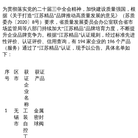
为贯彻落实党的二十届三中全会精神，加快建设质量强国，根
据《关于打造
“江苏精品”品牌推动高质量发展的意见》（苏质
委办〔
〕
号）要求，省质量发展委员会办公室联合省市
2020
8
场监管局等八部门持续加大“江苏精品”品牌培育力度，不断提
升企业品牌竞争力。根据“江苏精品”认证规则，经过标准先进
性评价、认证评价、信用查询，有
家企业的
个产品
194
196
（服务）通过了“江苏精品”认证，现予以公告。具体名单如
下：
序
区
获
获证
号
市
证
产品
企
业
名
称
无
工
金属
1
锡
装
密封
市
自
球阀
控
工