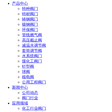
产品中心
特种阀门
特材阀门
铸钢阀门
锻钢阀门
环保阀门
管线燃气阀
高压截止阀
减温水调节阀
套筒调节阀
水系统阀门
煤化工阀门
针型阀
球阀
核电阀
公用工程阀门
新闻中心
公司动态
阀门行业
应用领域
化工行业阀门