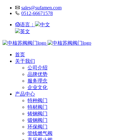
sales@sufamen.com
0512-66671578
语言：
中文
英文
首页
关于我们
公司介绍
品牌优势
服务理念
企业文化
产品中心
特种阀门
特材阀门
铸钢阀门
锻钢阀门
环保阀门
管线燃气阀
高压截止阀