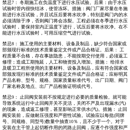
禁忌7： 冬期施工在负温度下进行水压试验。后果：由于水压
试验时管内很快结冰，使管冻坏。措施：阀门厂家尽量在冬施
前进行水压试验，并且试压后要将水吹净，特别是阀门内的水
必须清除于净，否则阀门将会冻裂。工程必须在冬季进行水压
试验时，要保持室内正温度下进行，试压后要将水吹净。在不
能进行水压试验时，可用压缩空气进行试验。
禁忌8： 施工使用的主要材料、设备及制品，缺少符合国家或
部颁现行标准的技术质量鉴定文件或产品合格证。后果： 工
程质量不合格，存在事故隐患，不能按期交付使用，必须返工
修理；造成工期拖延，人工和物资投入增加。措施： 给排水
及暖卫工程所使用的主要材料、设备及制品，应有符合国家或
部颁发现行标准的技术质量鉴定文件或产品合格证；应标明其
产品名称、型号、规格、国家质量标准代号、出厂日期、阀门
厂家名称及地点、出厂产品检验证明或代号。
禁忌9： 止回阀安装前不按规定进行必要的质量检验。就可能
导致系统运行中止回阀开关不灵活，关闭不严及出现漏水(汽)
的现象，造成返工修理，甚至影响正常供水(汽)。措施： 止回
阀安装前，应做耐压强度和严密性试验。试验应以每批(同牌
号、同规格、同型号)数量中抽查10％，且不少于一个。对于
安装在主干管上起切断作用的闭路止回阀，应逐个作强度和严