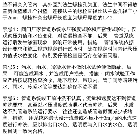
垫不得突入管内，其外圆到法兰螺栓孔为宜。法兰中间不得放
置斜面垫或几个衬垫，连接法兰的螺栓直径比法兰盘孔径宜小
于2mm，螺栓杆突出螺母长度宜为螺母厚度的1／2。
禁忌4： 阀门厂家管道系统水压强度试验和严密性试验时，仅
观察压力值和水位变化，对渗漏检查不够。后果： 管道系统
运行后发生渗漏现象，影响正常使用。措施： 管道系统依据
设计要求和施工规范规定进行试验时，除在规定时间内记录压
力值或水位变化，特别要仔细检查是否存在渗漏问题。
禁忌5： 污水、雨水、冷凝水管不做闭水试验便做隐蔽。后
果： 可能造成漏水，并造成用户损失。措施： 闭水试验工作
应严格按规范检查验收。地下埋设、吊顶内、管子间等暗装污
水、雨水、冷凝水管等要达到确保不渗不漏。
禁忌6： 管道系统竣工前冲洗不认真，流量和速度达不到管道
冲洗要求。甚至以水压强度试验泄水代替冲洗。后果： 水质
达不到管道系统运行要求，往往还会造成管道截面减少或堵
塞。措施： 用系统内最大设汁流量或不应小于3m／s的水流速
度进行冲洗。应以排出口水色、透明度与入口水的水色、透明
度目测一致为合格。