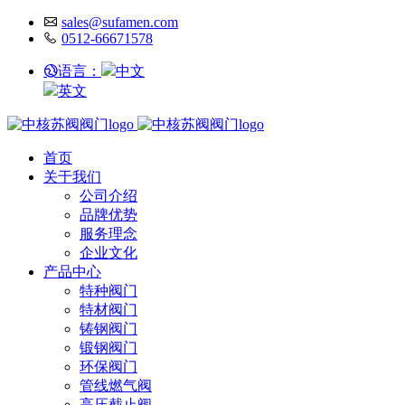
sales@sufamen.com
0512-66671578
语言：
中文
英文
首页
关于我们
公司介绍
品牌优势
服务理念
企业文化
产品中心
特种阀门
特材阀门
铸钢阀门
锻钢阀门
环保阀门
管线燃气阀
高压截止阀