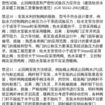
密性试验。止回阀强度和严密性试验压力应符合《建筑给排水
及采暖工程施工质量验收规范》(GB 50242-2002)规定。
禁忌10 ：安装水利控制阀的规格、型号不符合设计要求。例
如水力控制阀的公称压力小于系统试验压力；给水支管当管径
小于或等于50mm时采用闸阀；热水采暖的干、立管采用截止
阀；消防水泵吸水管采用蝶阀。后果 ：影响阀门正常开闭及
调节阻力、压力等功能。甚至造成系统运行中，阀门损坏被迫
修理。措施 ：熟悉各类阀门的应用范围，按设计的要求选择
阀门的规格和型号。阀门的公称压力要满足系统试验压力的要
求。按施工规范要求：给水支管管径小于或等于50mm应采用
截止阀；当管径大于50mm应采用闸阀。热水采暖干、立控制
阀应采用闸阀，消防水泵吸水管不应采用蝶阀。
禁忌11 ：止回阀安装方法错误。例如截止阀或止回阀水(汽)流
向与标志相反，阀杆朝下安装，水平安装的止回阀采取垂直安
装，明杆闸阀或蝶阀手柄没有开、闭空间，暗装阀门的阀杆不
朝向检查门。后果：阀门失灵，开关检修困难，阀杆朝下往往
造成漏水。措施：严格按阀门安装说明书进行安装，明杆闸阀
留足阀杆伸长开启高度，蝶阀充分考虑手柄转动空间，各种阀
门杆不能低于水平位置，更不能向下。安装水利控制阀不但要
设置满足阀门开闭需要的检查门，同时阀杆应朝向检查门。