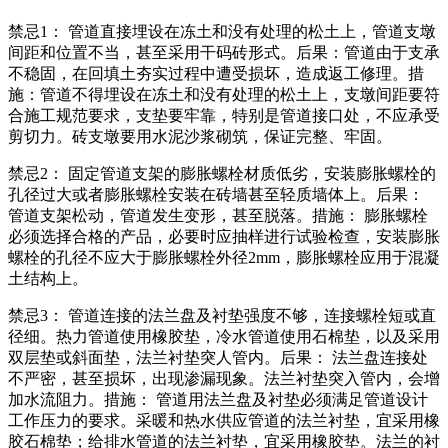
禁忌1： 管道直接埋设在冻土和没有处理的松土上，管道支墩
间距和位置不当，甚至采用干码砖形式。后果：管道由于支承
不稳固，在回填土夯实过程中遭受损坏，造成返工修理。措
施：管道不得埋设在冻土和没有处理的松土上，支墩间距要符
合施工规范要求，支垫要牢靠，特别是管道接口处，不应承受
剪切力。砖支墩要用水泥沙浆砌筑，保证完整、牢固。
禁忌2： 固定管道支架的膨胀螺栓材质低劣，安装膨胀螺栓的
孔径过大或者膨胀螺栓安装在砖墙甚至轻质墙体上。后果：
管道支架松动，管道发生变形，甚至脱落。措施： 膨胀螺栓
必须选择合格的产品，必要时应抽样进行试验检查，安装膨胀
螺栓的孔径不应大于膨胀螺栓外径2mm，膨胀螺栓应用于混凝
土结构上。
禁忌3： 管道连接的法兰盘及衬垫强度不够，连接螺栓短或直
径细。热力管道使用橡胶垫，冷水管道使用石棉垫，以及采用
双层垫或斜面垫，法兰衬垫突人管内。后果： 法兰盘连接处
不严密，甚至损坏，出现渗漏现象。法兰衬垫突入管内，会增
加水流阻力。措施： 管道用法兰盘及衬垫必须满足管道设计
工作压力的要求。采暖和热水供应管道的法兰衬垫，宜采用橡
胶石棉垫；给排水管道的法兰衬垫，宜采用橡胶垫。法兰的衬